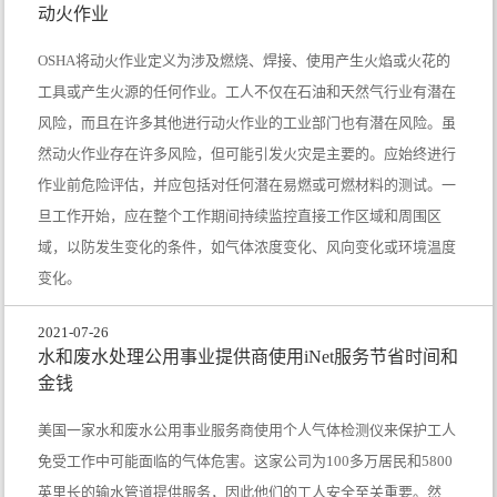
动火作业
OSHA将动火作业定义为涉及燃烧、焊接、使用产生火焰或火花的
工具或产生火源的任何作业。工人不仅在石油和天然气行业有潜在
风险，而且在许多其他进行动火作业的工业部门也有潜在风险。虽
然动火作业存在许多风险，但可能引发火灾是主要的。应始终进行
作业前危险评估，并应包括对任何潜在易燃或可燃材料的测试。一
旦工作开始，应在整个工作期间持续监控直接工作区域和周围区
域，以防发生变化的条件，如气体浓度变化、风向变化或环境温度
变化。
2021-07-26
水和废水处理公用事业提供商使用iNet服务节省时间和
金钱
美国一家水和废水公用事业服务商使用个人气体检测仪来保护工人
免受工作中可能面临的气体危害。这家公司为100多万居民和5800
英里长的输水管道提供服务，因此他们的工人安全至关重要。然