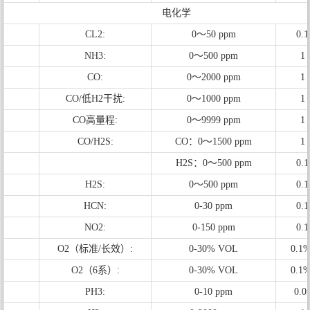
电化学
CL2:
0～50 ppm
0.
NH3:
0～500 ppm
1
CO:
0～2000 ppm
1
CO/低H2干扰:
0～1000 ppm
1
CO高量程:
0～9999 ppm
1
CO/H2S:
CO：0～1500 ppm
1
H2S：0～500 ppm
0.
H2S:
0～500 ppm
0.
HCN:
0-30 ppm
0.
NO2:
0-150 ppm
0.
O2（标准/长效）:
0-30% VOL
0.1
O2（6系）:
0-30% VOL
0.1
PH3:
0-10 ppm
0.0