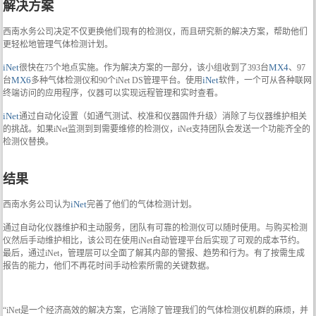
解决方案
西南水务公司决定不仅更换他们现有的检测仪，而且研究新的解决方案，帮助他们
更轻松地管理气体检测计划。
iNet
MX4
很快在75个地点实施。作为解决方案的一部分，该小组收到了393台
、97
MX6
iNet
台
多种气体检测仪和90个iNet DS管理平台。使用
软件，一个可从各种联网
终端访问的应用程序，仪器可以实现远程管理和实时查看。
iNet
通过自动化设置（如通气测试、校准和仪器固件升级）消除了与仪器维护相关
的挑战。如果iNet监测到到需要维修的检测仪，iNet支持团队会发送一个功能齐全的
检测仪替换。
结果
iNet
西南水务公司认为
完善了他们的气体检测计划。
通过自动化仪器维护和主动服务，团队有可靠的检测仪可以随时使用。与购买检测
仪然后手动维护相比，该公司在使用iNet自动管理平台后实现了可观的成本节约。
最后，通过iNet，管理层可以全面了解其内部的警报、趋势和行为。有了按需生成
报告的能力，他们不再花时间手动检索所需的关键数据。
“iNet是一个经济高效的解决方案，它消除了管理我们的气体检测仪机群的麻烦，并