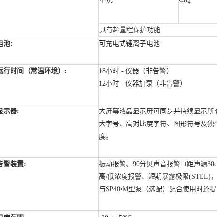
4
具有超量程保护功能
电池:
可充电式锂离子电池
运行时间（常温环境）:
18小时 - 仪器（非告警）
12小时 - 仪器加泵（非告警）
显示器:
大屏幕液晶显示屏可同步并持续显示所
大字号、高对比度字符、图形符号及独
度。
告警装置:
振动报警、90分贝声音报警（距声源30
高/低浓度报警、短期暴露极限(STEL
与SP40•M型泵（选配）配合使用时还