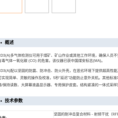
概述
CD3(A)多气体检测仪可用于煤矿、矿山作业或其他工作环境，确保人员
有毒气体一氧化碳 (CO) 的危害。该仪器已获中国煤安标志(MA)。
CD3(A)配以坚固的防震、防冲击、防火外壳，在恶劣环境下提供超高性
可实现简单、灵敏的操作及校准，5秒“延迟”功能防止意外关机。其他标
值/保持读数、大屏幕液晶显示器、专用保护皮套。结构紧凑的一体式采样
技术参数
坚固的耐冲击复合材料 - 射频干扰（R