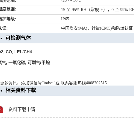
温度范围:
-20 ～ 50ºC
湿度范围:
15 至 95% RH（常规下），0 至 99
防护等级:
IP65
认证:
中国煤安(MA)、计量(CMC)和防爆认证
可检测气体
2, CO, LEL/CH4
氧气, 一氧化碳, 可燃气/甲烷
更多资讯，添加微信号“indsci”或 联系客服热线4008202515
相关资料下载
资料下载申请