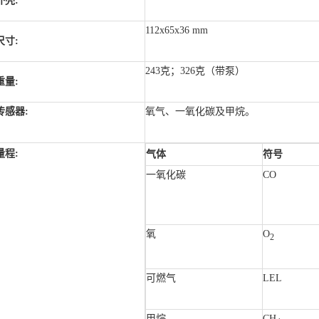
外壳:
112x65x36 mm
尺寸:
243克；326克（带泵）
重量:
传感器:
氧气、一氧化碳及甲烷。
量程:
气体
符号
一氧化碳
CO
氧
O
2
可燃气
LEL
甲烷
CH