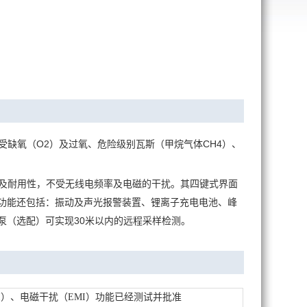
不受缺氧（O2）及过氧、危险级别瓦斯（甲烷气体CH4）、
能及耐用性，不受无线电频率及电磁的干扰。其四键式界面
准功能还包括：振动及声光报警装置、锂离子充电电池、峰
泵（选配）可实现30米以内的远程采样检测。
FI）、电磁干扰（EMI）功能已经测试并批准