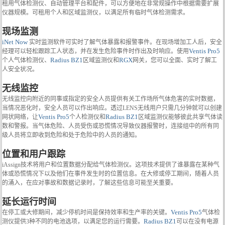
租用气体检测仪、自动管理平台和配件，可以方便地在非常规操作中根据需要扩展
仪器规模。可租用个人和区域监测仪，以满足所有临时气体检测需求。
现场监测
iNet Now
实时监测软件可实时了解气体暴露和报警事件。在现场增加工人后，安全
Ventis Pro5
经理可以轻松跟踪工人状态，并在发生危险事件时作出及时响应。使用
Radius BZ1
RGX
个人气体检测仪、
区域监测仪和
网关，您可以全面、实时了解工
人安全状况。
无线监控
无线监控向附近的同事或指定的安全人员提供有关工作场所气体危害的实时数据，
当情况恶化时，安全人员可以作出响应。透过LENS无线用户只需几分钟就可以创建
Ventis Pro5
Radius BZ1
网状网络，让
个人检测仪和
区域监测仪能够彼此共享气体读
数和警报。当气体危险、人员受伤或恐慌情况导致仪器报警时，连接组中的所有同
级人员将立即收到危险和处于危险中的人员的通知。
位置和用户跟踪
iAssign技术将用户和位置数据分配给气体检测仪。这项技术提供了谁暴露在某种气
体或恐慌情况下以及他们在事件发生时的位置信息。在大修或停工期间，随着人员
的涌入，在应对事故和数据记录时，了解这些信息可能至关重要。
延长运行时间
Ventis Pro5
在停工或大修期间，减少停机时间是保持效率和生产率的关键。
气体检
Radius BZ1
测仪提供3种不同的电池选项，以满足您的运行需要。
可以在没有电源