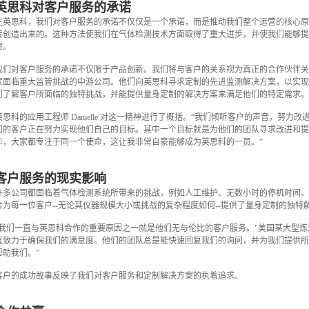
英思科对客户服务的承诺
在英思科，我们对客户服务的承诺不仅仅是一个承诺，而是推动我们整个运营的核心
接创造出来的。这种方法使我们在气体检测技术方面取得了重大进步，并使我们能够
案。
我们对客户服务的承诺不仅限于产品创新。我们将与客户的关系视为真正的合作伙伴
家面临重大监管挑战的中游公司。他们向英思科寻求定制的先进监测解决方案，以实
们了解客户所面临的独特挑战，并能提供量身定制的解决方案来满足他们的特定需求
英思科的应用工程师 Danielle 对这一精神进行了概括。“我们倾听客户的声音，
们的客户正在努力实现他们自己的目标。其中一个目标就是为他们的团队寻求改进和
作，大家都专注于同一个使命，这让我非常自豪能够成为英思科的一员。”
客户服务的现实影响
许多公司都面临着气体检测系统所带来的挑战，例如人工维护、无数小时的停机时间
合为每一位客户--无论其仪器规模大小或挑战的复杂程度如何--提供了量身定制的独
"我们一直与英思科合作的重要原因之一就是他们无与伦比的客户服务。"美国某大型炼
直致力于确保我们的满意度。他们的团队总是能快速回复我们的询问，并为我们提供
帮助我们。”
客户的成功故事反映了我们对客户服务和定制解决方案的执着追求。