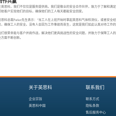
合作共赢
在英思科，我们不仅仅是服务提供商。我们是敬业的安全合作伙伴，致力于了解和满
帮助客户实现他们的目标，确保他们的工人每天都能安全回家。
英思科总裁Parker先生表示：“当工人在上班开始时拿起英思科气体检测仪，或者安全经
责，确保工人的安全。没有人会因为工作事故而丧生，这就是我们如此认真对待工作的
我们很荣幸能与客户并肩作战，解决他们更具挑战性的安全问题，并致力于保障工人
全方面不断创新。
关于英思科
联系我们
企业宗旨
联系方式
英思科中国
隐私条款
售后服务中心