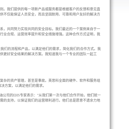
原则。我们提供的每一项新产品或服务都是根据客户的反馈和意见直
提供不仅能保证人员安全，而且坚固耐用、可靠和用户友好的解决方
关系，共同努力实现共同的安全目标。我们最近的一个案例来自于一
现行业合规、运营效率提升和安全措施增强。这种合作方式证明，我
。
努力改进我们的流程和产品，以满足他们的需求，简化我们的合作方式。我
提供更好安全结果的解决方案。我知道我与一个专业的团队一起工
、复杂的资产管理，甚至是事故。英思科全面的硬件、软件和服务组
特解决方案，以满足他们的需求。
油公司的EHS专家表示：“从我们第一次与他们合作开始，他们就一
所需的支持，以保证我们的运营顺利进行。他们总是愿意不遗余力地